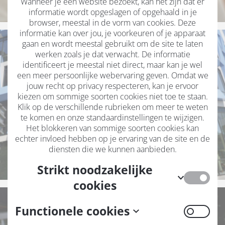
Wanneer je een website bezoekt, kan het zijn dat er
informatie wordt opgeslagen of opgehaald in je
browser, meestal in de vorm van cookies. Deze
informatie kan over jou, je voorkeuren of je apparaat
gaan en wordt meestal gebruikt om de site te laten
werken zoals je dat verwacht. De informatie
identificeert je meestal niet direct, maar kan je wel
een meer persoonlijke webervaring geven. Omdat we
jouw recht op privacy respecteren, kan je ervoor
kiezen om sommige soorten cookies niet toe te staan.
Klik op de verschillende rubrieken om meer te weten
te komen en onze standaardinstellingen te wijzigen.
Het blokkeren van sommige soorten cookies kan
echter invloed hebben op je ervaring van de site en de
diensten die we kunnen aanbieden.
Strikt noodzakelijke
cookies
Deze cookies zijn noodzakelijk voor
Functionele cookies
het functioneren van de website en