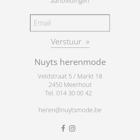
aanbiedingen
informatie op.
zolang de cookies uitsluitend worden
gebruikt door de eigenaar van de
bezochte website.
Verstuur
Nuyts herenmode
Veldstraat 5 / Markt 18
2450 Meerhout
Tel. 014 30 00 42
heren@nuytsmode.be